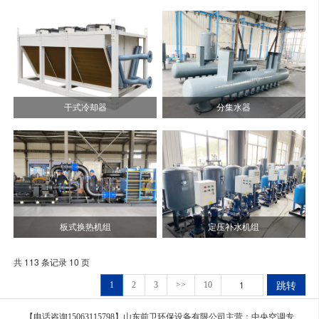
干式冷却器
分集水器
板式换热机组
定压补水机组
共 113 条记录 10 页
跳转
1
2
3
>>
10
【电话咨询15063115798】山东前卫环保设备有限公司主营：中央空调专