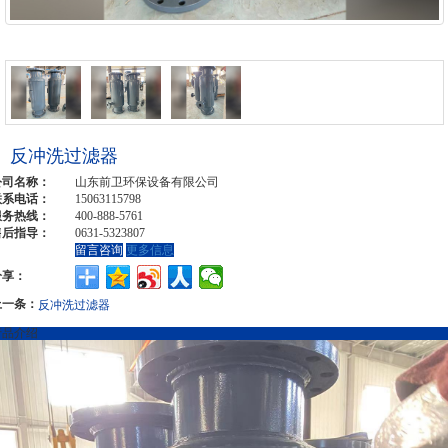
反冲洗过滤器
公司名称：
山东前卫环保设备有限公司
联系电话：
15063115798
服务热线：
400-888-5761
售后指导：
0631-5323807
留言咨询
更多信息
分享：
上一条：
反冲洗过滤器
产品介绍